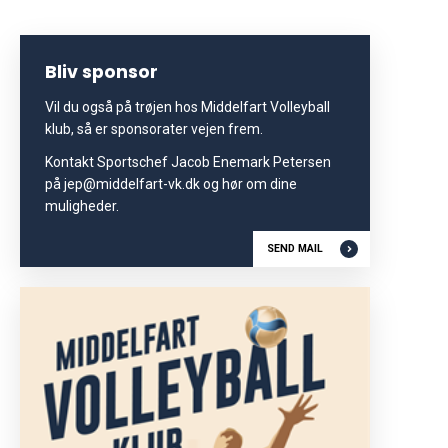
Bliv sponsor
Vil du også på trøjen hos Middelfart Volleyball
klub, så er sponsorater vejen frem.
Kontakt Sportschef Jacob Enemark Petersen
på jep@middelfart-vk.dk og hør om dine
muligheder.
SEND MAIL